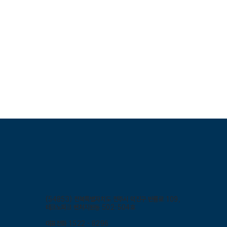
(54853) 전북특별자치도 전주시 덕진구 반룡로 109,
테크노파크 벤처지원동 502-504호
대표전화 1522 - 8296